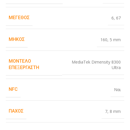
ΜΈΓΕΘΟΣ
6
,
67
ΜΉΚΟΣ
160
,
5 mm
ΜΟΝΤΈΛΟ
MediaTek Dimensity 8300
Ultra
ΕΠΕΞΕΡΓΑΣΤΉ
NFC
Ναι
ΠΆΧΟΣ
7
,
8 mm