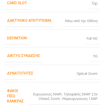
CARD SLOT
Όχι
ΔΑΚΤΥΛΙΚΌ ΑΠΟΤΎΠΩΜΑ
Κάτω από την Οθόνη
DEFINITION
Full HD
ΔΊΚΤΥΟ ΣΎΝΔΕΣΗΣ
5G
ΔΥΝΑΤΌΤΗΤΕΣ
Optical Zoom
ΦΑΚΟΊ
Ευρυγώνιος 50MP
,
Τηλεφακός 50MP 2.5x
ΠΊΣΩ
Οπτικό Zoom
,
Υπερευρυγώνιος 12MP
ΚΆΜΕΡΑΣ