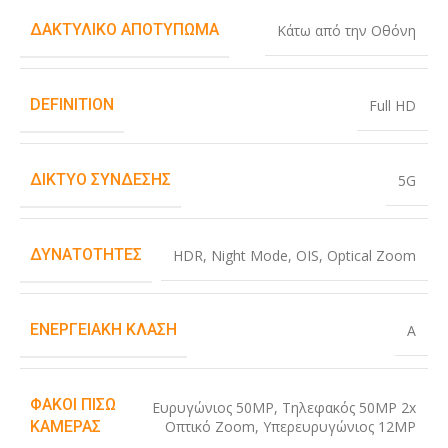
ΔΑΚΤΥΛΙΚΌ ΑΠΟΤΎΠΩΜΑ
Κάτω από την Οθόνη
DEFINITION
Full HD
ΔΊΚΤΥΟ ΣΎΝΔΕΣΗΣ
5G
ΔΥΝΑΤΌΤΗΤΕΣ
HDR
,
Night Mode
,
OIS
,
Optical Zoom
ΕΝΕΡΓΕΙΑΚΉ ΚΛΆΣΗ
A
ΦΑΚΟΊ ΠΊΣΩ
Ευρυγώνιος 50MP
,
Τηλεφακός 50MP 2x
Οπτικό Zoom
,
Υπερευρυγώνιος 12MP
ΚΆΜΕΡΑΣ