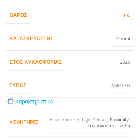
ΒΆΡΟΣ
1 κ.
ΚΑΤΑΣΚΕΥΑΣΤΉΣ
Xiaomi
ΈΤΟΣ ΚΥΚΛΟΦΟΡΊΑΣ
2025
ΤΎΠΟΣ
AMOLED
Χαρακτηριστικά
Accelerometer
,
Light Sensor
,
Proximity
,
ΑΙΣΘΗΤΉΡΕΣ
Γυροσκόπιο
,
Πυξίδα