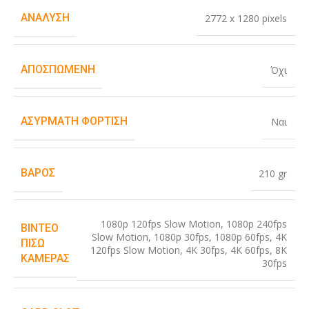
ΑΝΆΛΥΣΗ
2772 x 1280 pixels
ΑΠΟΣΠΏΜΕΝΗ
Όχι
ΑΣΎΡΜΑΤΗ ΦΌΡΤΙΣΗ
Ναι
ΒΆΡΟΣ
210 gr
1080p 120fps Slow Motion
,
1080p 240fps
ΒΊΝΤΕΟ
Slow Motion
,
1080p 30fps
,
1080p 60fps
,
4K
ΠΊΣΩ
120fps Slow Motion
,
4K 30fps
,
4K 60fps
,
8K
ΚΆΜΕΡΑΣ
30fps