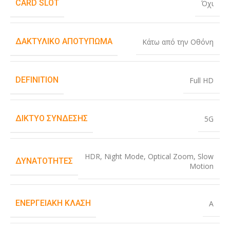
CARD SLOT
Όχι
ΔΑΚΤΥΛΙΚΌ ΑΠΟΤΎΠΩΜΑ
Κάτω από την Οθόνη
DEFINITION
Full HD
ΔΊΚΤΥΟ ΣΎΝΔΕΣΗΣ
5G
HDR
,
Night Mode
,
Optical Zoom
,
Slow
ΔΥΝΑΤΌΤΗΤΕΣ
Motion
ΕΝΕΡΓΕΙΑΚΉ ΚΛΆΣΗ
A