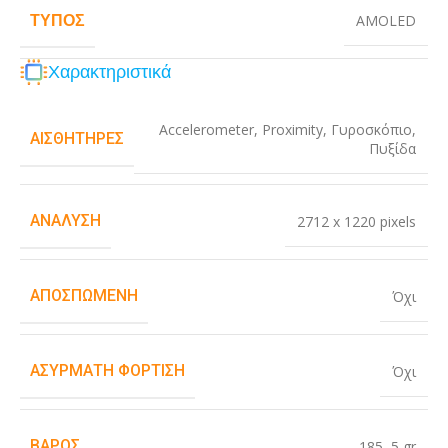
ΤΎΠΟΣ
AMOLED
Χαρακτηριστικά
Accelerometer
,
Proximity
,
Γυροσκόπιο
,
ΑΙΣΘΗΤΉΡΕΣ
Πυξίδα
ΑΝΆΛΥΣΗ
2712 x 1220 pixels
ΑΠΟΣΠΏΜΕΝΗ
Όχι
ΑΣΎΡΜΑΤΗ ΦΌΡΤΙΣΗ
Όχι
ΒΆΡΟΣ
185
,
5 gr