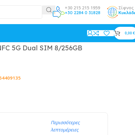
+30 215 215 1959
Σίφνος 
+30 2284 0 31828
Κυκλάδ
0,00
€
NFC 5G Dual SIM 8/256GB
54409135
Περισσότερες
λεπτομέρειες