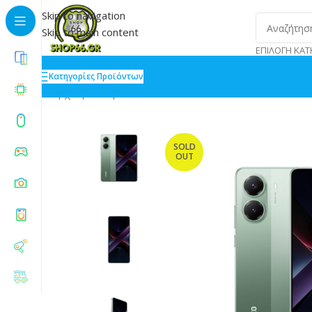
Skip to navigation
Skip to main content
ΕΠΙΛΟΓΉ ΚΑΤ
Κατηγορίες Προϊόντων
Αρχική
»
Shop
»
Xiaomi Poco X7 Pro NFC 5G Dual SI
SOLD
OUT