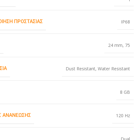
ΟΊΗΣΗ ΠΡΟΣΤΑΣΊΑΣ
IP68
Σ
24 mm
,
75
ΣΊΑ
Dust Resistant
,
Water Resistant
8 GB
 ΑΝΑΝΈΩΣΗΣ
120 Hz
Dual