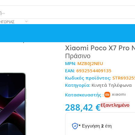
ΗΓΟΡΊΑΣ
M 8/256GB Πράσινο
Xiaomi Poco X7 Pro 
Πράσινο
MPN:
MZB0J2NEU
EAN:
6932554409135
Κωδικός προϊόντος:
STR69325
Κατηγορία:
Κινητά Τηλέφωνα
Κατασκευαστής :
288,42
€
Εξαντλημένο
* Εγγυήση 2 έτη