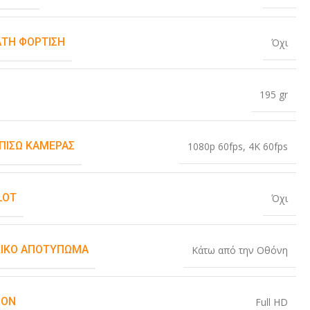
ΤΗ ΦΌΡΤΙΣΗ
Όχι
195 gr
 ΠΊΣΩ ΚΆΜΕΡΑΣ
1080p 60fps
,
4K 60fps
LOT
Όχι
ΙΚΌ ΑΠΟΤΎΠΩΜΑ
Κάτω από την Οθόνη
ION
Full HD