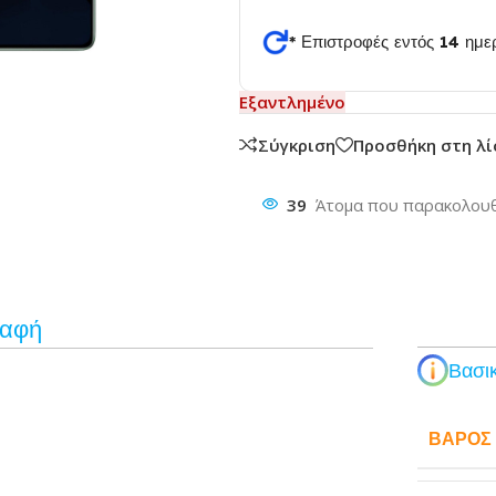
* Επιστροφές εντός 14 ημ
θυνση
Εξαντλημένο
Σύγκριση
Προσθήκη στη λ
39
Άτομα που παρακολουθ
ραφή
Βασικ
ΒΆΡΟΣ