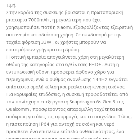
τιμή.
Στην καρδιά της συσκευής βρίσκεται η πρωτοποριακή
μπαταρία 7000mAh , η μεγαλύτερη που έχει
χρησιμοποιήσει ποτέ η Xiaomi, εξασφαλίζοντας εξαιρετική
αυτονομία και αδιάκοπη χρήση. Σε συνδυασμό με την
ταχεία φόρτιση 33W , οι χρήστες μπορούν να
επιστρέψουν γρήγορα στη δράση.
Η οπτική εμπειρία απογειώνεται χάρη στη μεγαλύτερη
οθόνη της κατηγορίας στα 6,9 ίντσες FHD+ . Αυτή η
εντυπωσιακή οθόνη προσφέρει άφθονο χώρο για
περιεχόμενο, ενώ ο ρυθμός ανανέωσης 144Hz εγγυάται
απίστευτα ομαλή κύλιση και ρεαλιστική κίνηση εικόνας.
Για κορυφαίες επιδόσεις, η συσκευή τροφοδοτείται από
τον πανίσχυρο επεξεργαστή Snapdragon 6s Gen 3 της
Qualcomm , προσφέροντας απαράμιλλη ταχύτητα και
απόκριση για όλες τις εφαρμογές και τα παιχνίδια. Τέλος,
η πιστοποίηση IP64 για αντοχή σε σκόνη και νερό
προσθέτει ένα επιπλέον επίπεδο ανθεκτικότητας, ένα
χαρακτηριστικό σπάνιο για συσκευές αυτής της