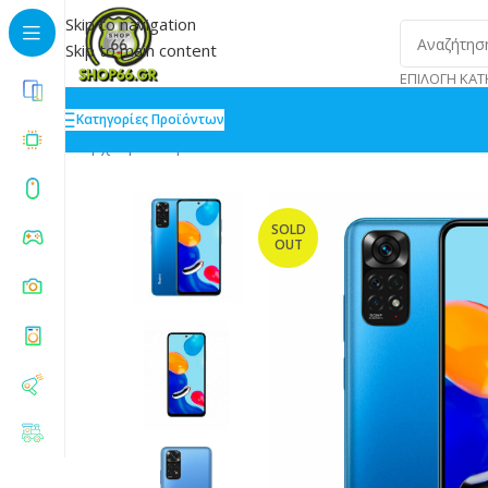
Skip to navigation
Skip to main content
ΕΠΙΛΟΓΉ ΚΑΤ
Κατηγορίες Προϊόντων
Αρχική
»
Shop
»
Xiaomi Redmi Note 11 Dual SIM 4/128
SOLD
OUT