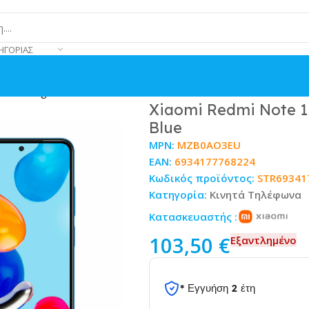
ΗΓΟΡΊΑΣ
GB Twilight Blue
Xiaomi Redmi Note 1
Blue
MPN:
MZB0AO3EU
EAN:
6934177768224
Κωδικός προϊόντος:
STR69341
Κατηγορία:
Κινητά Τηλέφωνα
Κατασκευαστής :
103,50
€
Εξαντλημένο
* Εγγυήση 2 έτη