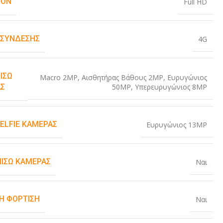
ION
Full HD
 ΣΎΝΔΕΣΗΣ
4G
ΊΣΩ
Macro 2MP
,
Αισθητήρας Βάθους 2MP
,
Ευρυγώνιος
50MP
,
Υπερευρυγώνιος 8MP
Σ
SELFIE ΚΆΜΕΡΑΣ
Ευρυγώνιος 13MP
ΠΊΣΩ ΚΆΜΕΡΑΣ
Ναι
Η ΦΌΡΤΙΣΗ
Ναι