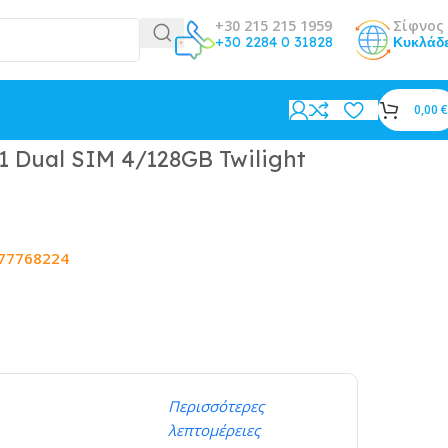
+30 215 215 1959
Σίφνος 
+30 2284 0 31828
Κυκλάδ
0,00
€
1 Dual SIM 4/128GB Twilight
77768224
Περισσότερες
λεπτομέρειες