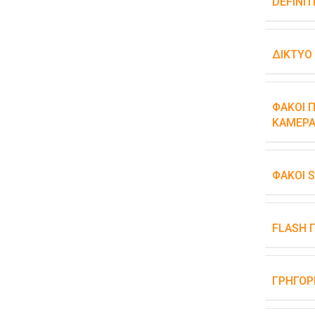
DEFINIT
ΔΊΚΤΥΟ
ΦΑΚΟΊ Π
ΚΆΜΕΡΑ
ΦΑΚΟΊ 
FLASH 
ΓΡΉΓΟΡ