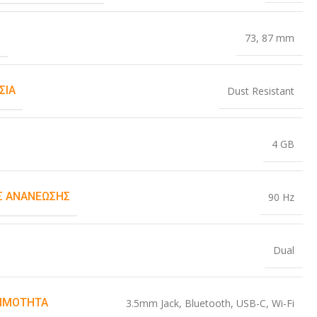
Σ
73
,
87 mm
ΣΊΑ
Dust Resistant
4 GB
 ΑΝΑΝΈΩΣΗΣ
90 Hz
Dual
ΙΜΌΤΗΤΑ
3.5mm Jack
,
Bluetooth
,
USB-C
,
Wi-Fi