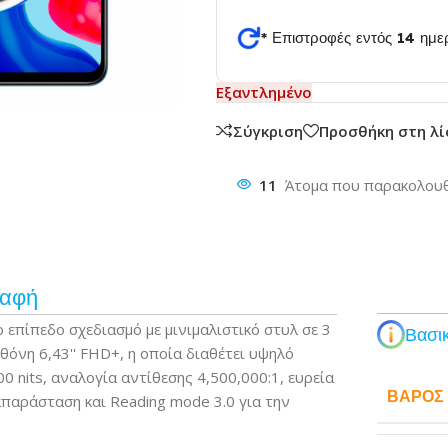
* Επιστροφές εντός 14 ημ
θυνση
Εξαντλημένο
Σύγκριση
Προσθήκη στη λ
11
Άτομα που παρακολουθ
ραφή
 επίπεδο σχεδιασμό με μινιμαλιστικό στυλ σε 3
Βασικ
όνη 6,43'' FHD+, η οποία διαθέτει υψηλό
nits, αναλογία αντίθεσης 4,500,000:1, ευρεία
ΒΆΡΟΣ
παράσταση και Reading mode 3.0 για την