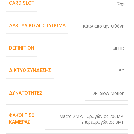
CARD SLOT
Όχι
ΔΑΚΤΥΛΙΚΌ ΑΠΟΤΎΠΩΜΑ
Κάτω από την Οθόνη
DEFINITION
Full HD
ΔΊΚΤΥΟ ΣΎΝΔΕΣΗΣ
5G
ΔΥΝΑΤΌΤΗΤΕΣ
HDR
,
Slow Motion
ΦΑΚΟΊ ΠΊΣΩ
Macro 2MP
,
Ευρυγώνιος 200MP
,
Υπερευρυγώνιος 8MP
ΚΆΜΕΡΑΣ