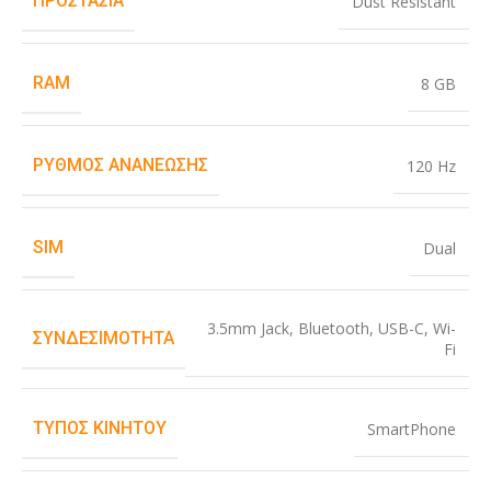
ΠΡΟΣΤΑΣΊΑ
Dust Resistant
RAM
8 GB
ΡΥΘΜΌΣ ΑΝΑΝΈΩΣΗΣ
120 Hz
SIM
Dual
3.5mm Jack
,
Bluetooth
,
USB-C
,
Wi-
ΣΥΝΔΕΣΙΜΌΤΗΤΑ
Fi
ΤΎΠΟΣ ΚΙΝΗΤΟΎ
SmartPhone