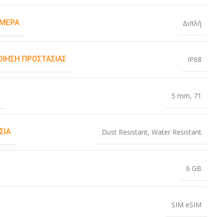
ΆΜΕΡΑ
Διπλή
ΟΊΗΣΗ ΠΡΟΣΤΑΣΊΑΣ
IP68
Σ
5 mm
,
71
ΣΊΑ
Dust Resistant
,
Water Resistant
6 GB
SIM eSIM