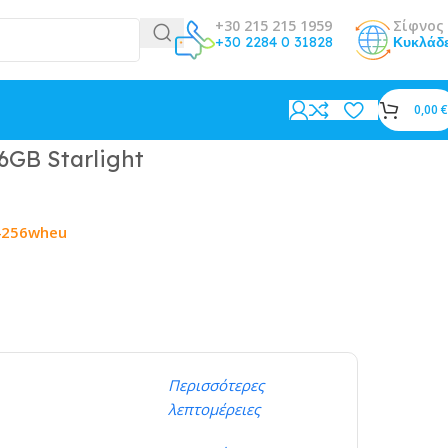
+30 215 215 1959
Σίφνος 
+30 2284 0 31828
Κυκλάδ
0,00
€
6GB Starlight
4256wheu
Περισσότερες
λεπτομέρειες