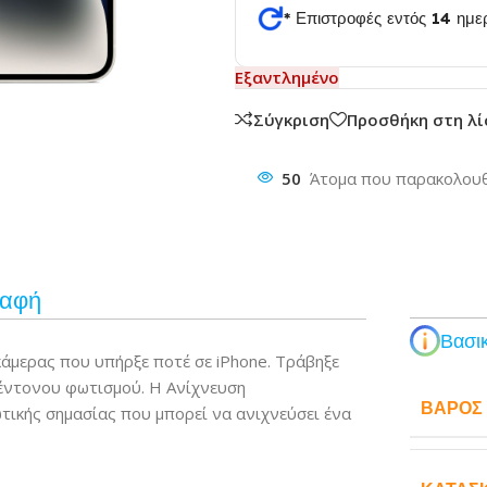
* Επιστροφές εντός 14 ημ
θυνση
Εξαντλημένο
Σύγκριση
Προσθήκη στη λ
50
Άτομα που παρακολουθ
ραφή
Βασικ
κάμερας που υπήρξε ποτέ σε iPhone. Τράβηξε
 έντονου φωτισμού. Η Ανίχνευση
ΒΆΡΟΣ
τικής σημασίας που μπορεί να ανιχνεύσει ένα