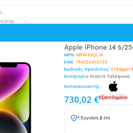
ΗΓΟΡΊΑΣ
Apple iPhone 14 6/25
MPN:
MPW43QL/A
EAN:
194253410133
Κωδικός προϊόντος:
STRappi1
Κατηγορία:
Κινητά Τηλέφωνα
Κατασκευαστής :
730,02
€
Εξαντλημένο
* Εγγυήση 2 έτη