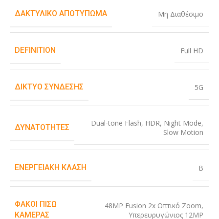
ΔΑΚΤΥΛΙΚΌ ΑΠΟΤΎΠΩΜΑ
Μη Διαθέσιμο
DEFINITION
Full HD
ΔΊΚΤΥΟ ΣΎΝΔΕΣΗΣ
5G
Dual-tone Flash
,
HDR
,
Night Mode
,
ΔΥΝΑΤΌΤΗΤΕΣ
Slow Motion
ΕΝΕΡΓΕΙΑΚΉ ΚΛΆΣΗ
B
ΦΑΚΟΊ ΠΊΣΩ
48MP Fusion 2x Οπτικό Zoom
,
Υπερευρυγώνιος 12MP
ΚΆΜΕΡΑΣ