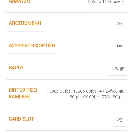
ΑΝΆΛΥΣΗ
2556 x 1179 pixels
ΑΠΟΣΠΏΜΕΝΗ
Όχι
ΑΣΎΡΜΑΤΗ ΦΌΡΤΙΣΗ
Ναι
ΒΆΡΟΣ
170 gr
ΒΊΝΤΕΟ ΠΊΣΩ
1080p 30fps
,
1080p 60fps
,
4K 24fps
,
4K
30fps
,
4K 60fps
,
720p 30fps
ΚΆΜΕΡΑΣ
CARD SLOT
Όχι