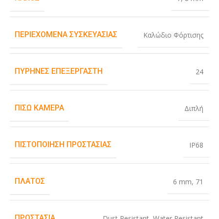
ΠΕΡΙΕΧΌΜΕΝΑ ΣΥΣΚΕΥΑΣΊΑΣ
Καλώδιο Φόρτισης
ΠΥΡΉΝΕΣ ΕΠΕΞΕΡΓΑΣΤΉ
24
ΠΊΣΩ ΚΆΜΕΡΑ
Διπλή
ΠΙΣΤΟΠΟΊΗΣΗ ΠΡΟΣΤΑΣΊΑΣ
IP68
ΠΛΆΤΟΣ
6 mm
,
71
ΠΡΟΣΤΑΣΊΑ
Dust Resistant
,
Water Resistant