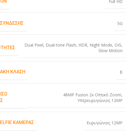
ION
Full HD
 ΣΎΝΔΕΣΗΣ
5G
Dual Pixel
,
Dual-tone Flash
,
HDR
,
Night Mode
,
OIS
,
ΤΗΤΕΣ
Slow Motion
ΙΑΚΉ ΚΛΆΣΗ
B
ΊΣΩ
48MP Fusion 2x Οπτικό Zoom
,
Υπερευρυγώνιος 12MP
Σ
SELFIE ΚΆΜΕΡΑΣ
Ευρυγώνιος 12MP