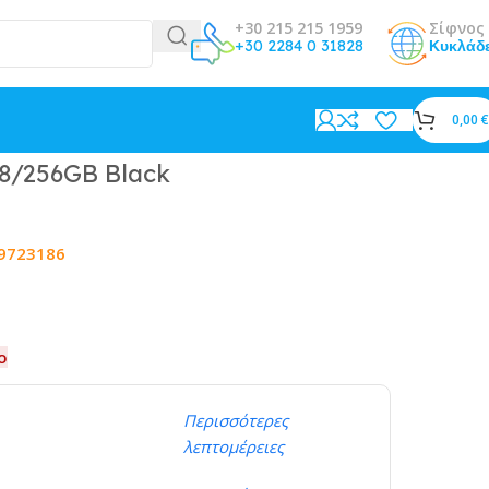
+30 215 215 1959
Σίφνος 
+30 2284 0 31828
Κυκλάδ
0,00
€
 8/256GB Black
9723186
ο
Περισσότερες
λεπτομέρειες