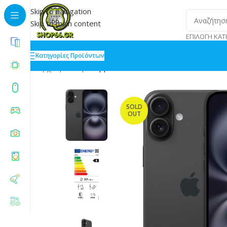
Skip to navigation
Skip to main content
ΕΠΙΛΟΓΉ ΚΑΤ
Κατηγορίες Προϊόντων
Αρχική
»
Shop
»
Apple iPhone 16 Plus 8/256GB Black
SOLD
OUT