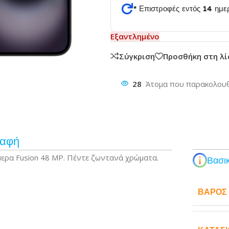
* Επιστροφές εντός 14 ημ
θυνση
Εξαντλημένο
Σύγκριση
Προσθήκη στη λ
28
Άτομα που παρακολουθ
ραφή
μερα Fusion 48 MP. Πέντε ζωντανά χρώματα.
Βασικ
ΒΆΡΟΣ