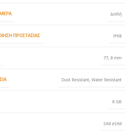
ΆΜΕΡΑ
Διπλή
ΟΊΗΣΗ ΠΡΟΣΤΑΣΊΑΣ
IP68
Σ
77
,
8 mm
ΣΊΑ
Dust Resistant
,
Water Resistant
8 GB
SIM eSIM