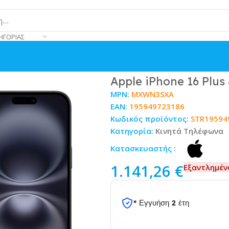
ΗΓΟΡΊΑΣ
Apple iPhone 16 Plus
MPN:
MXWN3SXA
EAN:
195949723186
Κωδικός προϊόντος:
STR19594
Κατηγορία:
Κινητά Τηλέφωνα
Κατασκευαστής :
1.141,26
€
Εξαντλημέν
* Εγγυήση 2 έτη