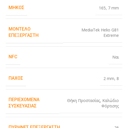
ΜΉΚΟΣ
165
,
7 mm
ΜΟΝΤΈΛΟ
MediaTek Helio G81
Extreme
ΕΠΕΞΕΡΓΑΣΤΉ
NFC
Ναι
ΠΆΧΟΣ
2 mm
,
8
ΠΕΡΙΕΧΌΜΕΝΑ
Θήκη Προστασίας
,
Καλώδιο
Φόρτισης
ΣΥΣΚΕΥΑΣΊΑΣ
ΠΥΡΉΝΕΣ ΕΠΕΞΕΡΓΑΣΤΉ
26