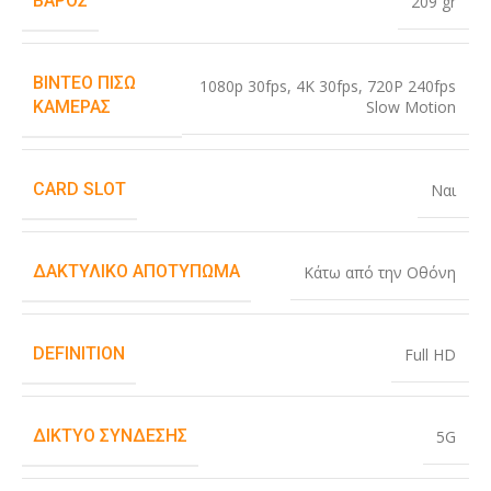
ΒΆΡΟΣ
209 gr
ΒΊΝΤΕΟ ΠΊΣΩ
1080p 30fps
,
4K 30fps
,
720P 240fps
Slow Motion
ΚΆΜΕΡΑΣ
CARD SLOT
Ναι
ΔΑΚΤΥΛΙΚΌ ΑΠΟΤΎΠΩΜΑ
Κάτω από την Οθόνη
DEFINITION
Full HD
ΔΊΚΤΥΟ ΣΎΝΔΕΣΗΣ
5G