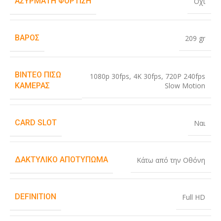
ΑΣΎΡΜΑΤΗ ΦΌΡΤΙΣΗ
Όχι
ΒΆΡΟΣ
209 gr
ΒΊΝΤΕΟ ΠΊΣΩ
1080p 30fps
,
4K 30fps
,
720P 240fps
Slow Motion
ΚΆΜΕΡΑΣ
CARD SLOT
Ναι
ΔΑΚΤΥΛΙΚΌ ΑΠΟΤΎΠΩΜΑ
Κάτω από την Οθόνη
DEFINITION
Full HD