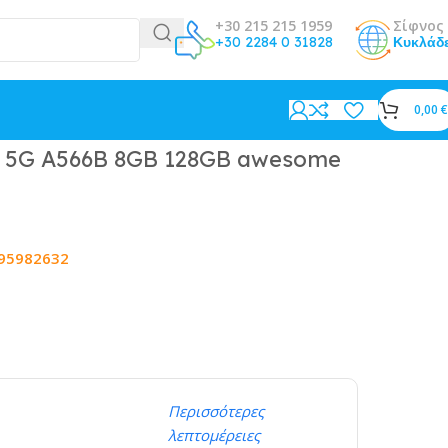
+30 215 215 1959
Σίφνος 
+30 2284 0 31828
Κυκλάδ
0,00
€
 5G A566B 8GB 128GB awesome
95982632
Περισσότερες
λεπτομέρειες