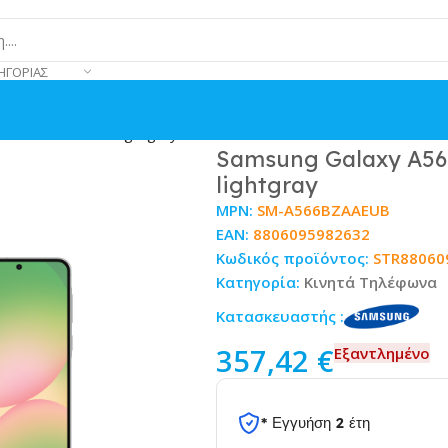
ΗΓΟΡΊΑΣ
128GB awesome lightgray
Samsung Galaxy A56
lightgray
MPN:
SM-A566BZAAEUB
EAN:
8806095982632
Κωδικός προϊόντος:
STR88060
Κατηγορία:
Κινητά Τηλέφωνα
Κατασκευαστής :
357,42
€
Εξαντλημένο
* Εγγυήση 2 έτη