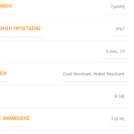
ΆΜΕΡΑ
Τριπλή
ΟΊΗΣΗ ΠΡΟΣΤΑΣΊΑΣ
IP67
Σ
5 mm
,
77
ΣΊΑ
Dust Resistant
,
Water Resistant
8 GB
 ΑΝΑΝΈΩΣΗΣ
120 Hz