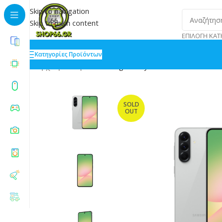
Skip to navigation
Skip to main content
ΕΠΙΛΟΓΉ ΚΑΤ
Κατηγορίες Προϊόντων
Αρχική
»
Shop
»
Samsung Galaxy A56 5G A566B 8GB 
SOLD
OUT