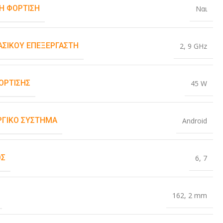
Η ΦΌΡΤΙΣΗ
Ναι
ΒΑΣΙΚΟΎ ΕΠΕΞΕΡΓΑΣΤΉ
2
,
9 GHz
ΌΡΤΙΣΗΣ
45 W
ΡΓΙΚΌ ΣΎΣΤΗΜΑ
Android
ΟΣ
6
,
7
162
,
2 mm