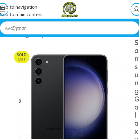
Skip to navigation
Skip to main content
op
»
Samsung Galaxy S23 5G Dual SIM 8/512GB Phantom Black
S
a
SOLD
OUT
s
u
n
g
a
l
a
x