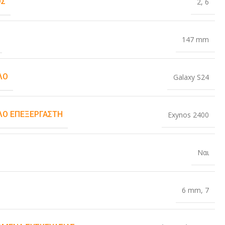
ΟΣ
2
,
6
147 mm
ΛΟ
Galaxy S24
Ο ΕΠΕΞΕΡΓΑΣΤΉ
Exynos 2400
Ναι
6 mm
,
7