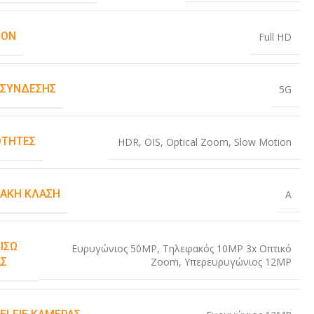
ION
Full HD
 ΣΎΝΔΕΣΗΣ
5G
ΤΗΤΕΣ
HDR
,
OIS
,
Optical Zoom
,
Slow Motion
ΙΑΚΉ ΚΛΆΣΗ
A
ΊΣΩ
Ευρυγώνιος 50MP
,
Τηλεφακός 10MP 3x Οπτικό
Zoom
,
Υπερευρυγώνιος 12MP
Σ