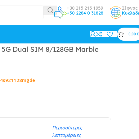
+30 215 215 1959
Σίφνος 
+30 2284 0 31828
Κυκλάδ
0,00
€
 5G Dual SIM 8/128GB Marble
24s921128mgde
Περισσότερες
λεπτομέρειες