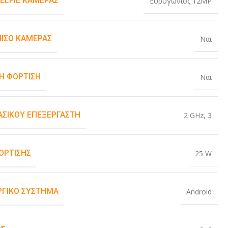
SELFIE ΚΆΜΕΡΑΣ
Ευρυγώνιος 12MP
ΠΊΣΩ ΚΆΜΕΡΑΣ
Ναι
Η ΦΌΡΤΙΣΗ
Ναι
ΒΑΣΙΚΟΎ ΕΠΕΞΕΡΓΑΣΤΉ
2 GHz
,
3
ΌΡΤΙΣΗΣ
25 W
ΡΓΙΚΌ ΣΎΣΤΗΜΑ
Android