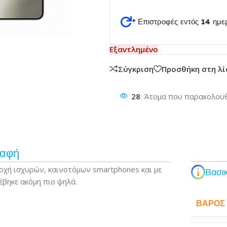
* Επιστροφές εντός 14 ημ
θυνση
Εξαντλημένο
Σύγκριση
Προσθήκη στη λ
28
Άτομα που παρακολουθ
ραφή
ροχή ισχυρών, καινοτόμων smartphones και με
Βασικ
έβηκε ακόμη πιο ψηλά.
ΒΆΡΟΣ