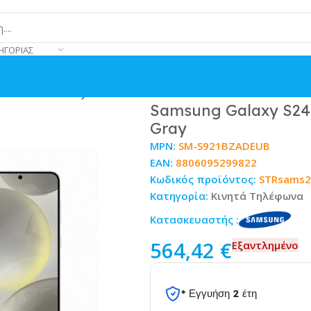
ΗΓΟΡΊΑΣ
128GB Marble Gray
Samsung Galaxy S24
Gray
MPN:
SM-S921BZADEUB
EAN:
8806095299822
Κωδικός προϊόντος:
STRsams
Κατηγορία:
Κινητά Τηλέφωνα
Κατασκευαστής :
564,42
€
Εξαντλημένο
* Εγγυήση 2 έτη