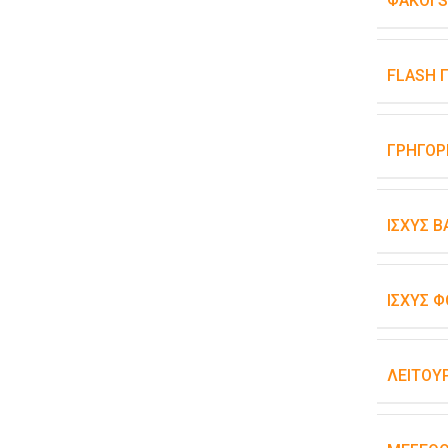
ΦΑΚΟΊ 
FLASH 
ΓΡΉΓΟΡ
ΙΣΧΎΣ 
ΙΣΧΎΣ Φ
ΛΕΙΤΟΥ