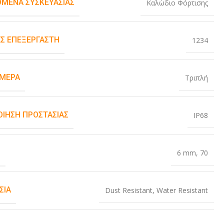
ΌΜΕΝΑ ΣΥΣΚΕΥΑΣΊΑΣ
Καλώδιο Φόρτισης
Σ ΕΠΕΞΕΡΓΑΣΤΉ
1234
ΆΜΕΡΑ
Τριπλή
ΟΊΗΣΗ ΠΡΟΣΤΑΣΊΑΣ
IP68
Σ
6 mm
,
70
ΣΊΑ
Dust Resistant
,
Water Resistant