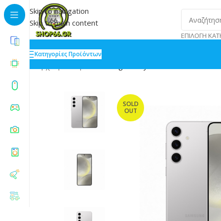
Skip to navigation
Skip to main content
ΕΠΙΛΟΓΉ ΚΑΤ
Κατηγορίες Προϊόντων
Αρχική
»
Shop
»
Samsung Galaxy S24 5G Dual SIM 8/
SOLD
OUT