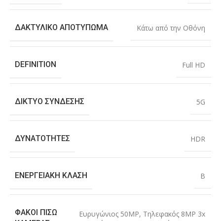
ΔΑΚΤΥΛΙΚΌ ΑΠΟΤΎΠΩΜΑ
Κάτω από την Οθόνη
DEFINITION
Full HD
ΔΊΚΤΥΟ ΣΎΝΔΕΣΗΣ
5G
ΔΥΝΑΤΌΤΗΤΕΣ
HDR
ΕΝΕΡΓΕΙΑΚΉ ΚΛΆΣΗ
B
ΦΑΚΟΊ ΠΊΣΩ
Ευρυγώνιος 50MP
,
Τηλεφακός 8MP 3x