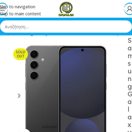
Skip to navigation
Skip to main content
»
Shop
»
Samsung Galaxy S24 FE 5G Dual SIM 8/128GB Graphite
S
a
SOLD
OUT
s
u
n
g
a
l
a
x