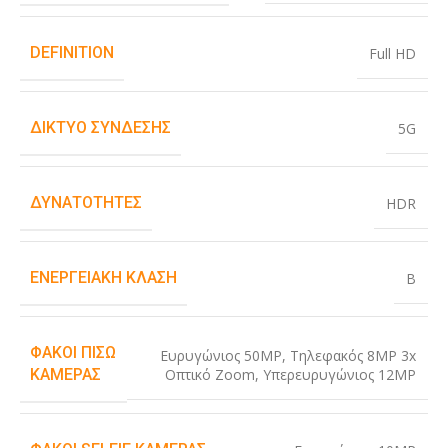
DEFINITION
Full HD
ΔΊΚΤΥΟ ΣΎΝΔΕΣΗΣ
5G
ΔΥΝΑΤΌΤΗΤΕΣ
HDR
ΕΝΕΡΓΕΙΑΚΉ ΚΛΆΣΗ
B
ΦΑΚΟΊ ΠΊΣΩ
Ευρυγώνιος 50MP
,
Τηλεφακός 8MP 3x
Οπτικό Zoom
,
Υπερευρυγώνιος 12MP
ΚΆΜΕΡΑΣ