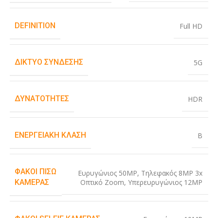
DEFINITION
Full HD
ΔΊΚΤΥΟ ΣΎΝΔΕΣΗΣ
5G
ΔΥΝΑΤΌΤΗΤΕΣ
HDR
ΕΝΕΡΓΕΙΑΚΉ ΚΛΆΣΗ
B
ΦΑΚΟΊ ΠΊΣΩ
Ευρυγώνιος 50MP
,
Τηλεφακός 8MP 3x
Οπτικό Zoom
,
Υπερευρυγώνιος 12MP
ΚΆΜΕΡΑΣ