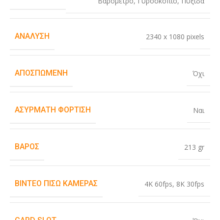
Βαρόμετρο
,
Γυροσκόπιο
,
Πυξίδα
ΑΝΆΛΥΣΗ
2340 x 1080 pixels
ΑΠΟΣΠΏΜΕΝΗ
Όχι
ΑΣΎΡΜΑΤΗ ΦΌΡΤΙΣΗ
Ναι
ΒΆΡΟΣ
213 gr
ΒΊΝΤΕΟ ΠΊΣΩ ΚΆΜΕΡΑΣ
4K 60fps
,
8K 30fps