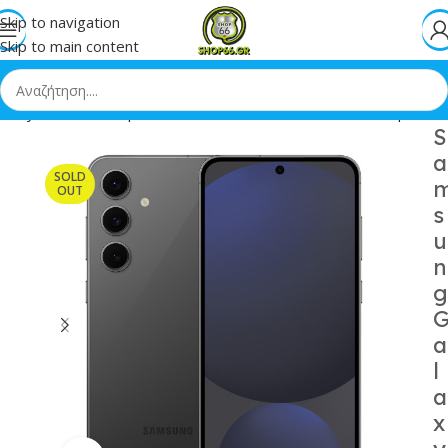
Skip to navigation
Skip to main content
laxy S24 FE Enterprise Edition 5G Dual SIM 8/256GB Graphite
S
a
SOLD
OUT
s
u
n
g
a
l
a
x