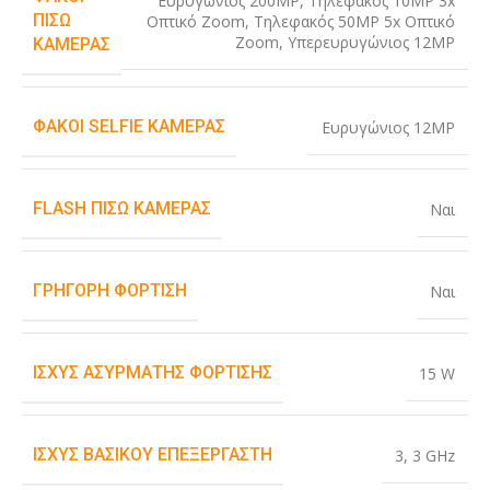
Ευρυγώνιος 200MP
,
Τηλεφακός 10MP 3x
ΠΊΣΩ
Οπτικό Zoom
,
Τηλεφακός 50MP 5x Οπτικό
Zoom
,
Υπερευρυγώνιος 12MP
ΚΆΜΕΡΑΣ
ΦΑΚΟΊ SELFIE ΚΆΜΕΡΑΣ
Ευρυγώνιος 12MP
FLASH ΠΊΣΩ ΚΆΜΕΡΑΣ
Ναι
ΓΡΉΓΟΡΗ ΦΌΡΤΙΣΗ
Ναι
ΙΣΧΎΣ ΑΣΎΡΜΑΤΗΣ ΦΌΡΤΙΣΗΣ
15 W
ΙΣΧΎΣ ΒΑΣΙΚΟΎ ΕΠΕΞΕΡΓΑΣΤΉ
3
,
3 GHz