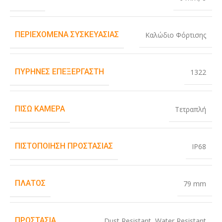
ΠΕΡΙΕΧΌΜΕΝΑ ΣΥΣΚΕΥΑΣΊΑΣ
Καλώδιο Φόρτισης
ΠΥΡΉΝΕΣ ΕΠΕΞΕΡΓΑΣΤΉ
1322
ΠΊΣΩ ΚΆΜΕΡΑ
Τετραπλή
ΠΙΣΤΟΠΟΊΗΣΗ ΠΡΟΣΤΑΣΊΑΣ
IP68
ΠΛΆΤΟΣ
79 mm
ΠΡΟΣΤΑΣΊΑ
Dust Resistant
,
Water Resistant