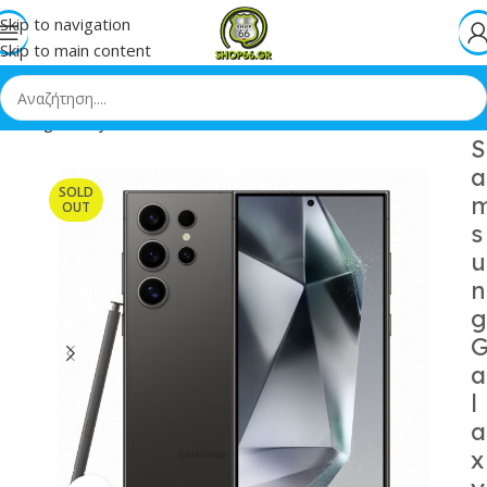
Skip to navigation
Skip to main content
amsung Galaxy S24 Ultra 5G Dual SIM 12/512GB Titanium Black
S
a
SOLD
OUT
s
u
n
g
a
l
a
x