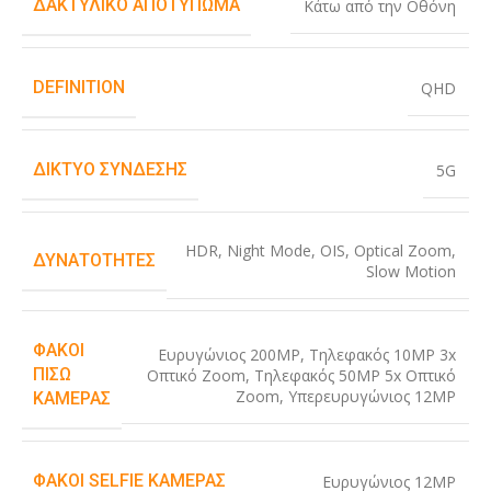
ΔΑΚΤΥΛΙΚΌ ΑΠΟΤΎΠΩΜΑ
Κάτω από την Οθόνη
DEFINITION
QHD
ΔΊΚΤΥΟ ΣΎΝΔΕΣΗΣ
5G
HDR
,
Night Mode
,
OIS
,
Optical Zoom
,
ΔΥΝΑΤΌΤΗΤΕΣ
Slow Motion
ΦΑΚΟΊ
Ευρυγώνιος 200MP
,
Τηλεφακός 10MP 3x
ΠΊΣΩ
Οπτικό Zoom
,
Τηλεφακός 50MP 5x Οπτικό
Zoom
,
Υπερευρυγώνιος 12MP
ΚΆΜΕΡΑΣ
ΦΑΚΟΊ SELFIE ΚΆΜΕΡΑΣ
Ευρυγώνιος 12MP