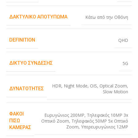
ΔΑΚΤΥΛΙΚΌ ΑΠΟΤΎΠΩΜΑ
Κάτω από την Οθόνη
DEFINITION
QHD
ΔΊΚΤΥΟ ΣΎΝΔΕΣΗΣ
5G
HDR
,
Night Mode
,
OIS
,
Optical Zoom
,
ΔΥΝΑΤΌΤΗΤΕΣ
Slow Motion
ΦΑΚΟΊ
Ευρυγώνιος 200MP
,
Τηλεφακός 10MP 3x
ΠΊΣΩ
Οπτικό Zoom
,
Τηλεφακός 50MP 5x Οπτικό
Zoom
,
Υπερευρυγώνιος 12MP
ΚΆΜΕΡΑΣ