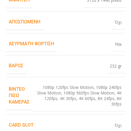
3120 x 1440 pixels
ΑΠΟΣΠΏΜΕΝΗ
Όχι
ΑΣΎΡΜΑΤΗ ΦΌΡΤΙΣΗ
Ναι
ΒΆΡΟΣ
232 gr
1080p 120fps Slow Motion
,
1080p 240fps
ΒΊΝΤΕΟ
Slow Motion
,
1080p 960fps Slow Motion
,
4K
ΠΊΣΩ
120fps
,
4K 30fps
,
4K 60fps
,
8K 24fps
,
8K
ΚΆΜΕΡΑΣ
30fps
CARD SLOT
Όχι