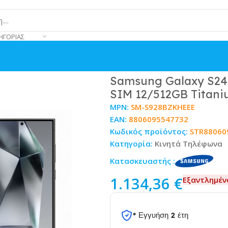
ΗΓΟΡΊΑΣ
 Edition 5G Dual SIM 12/512GB Titanium Black
Samsung Galaxy S24 U
SIM 12/512GB Titani
MPN:
SM-S928BZKHEEE
EAN:
8806095547732
Κωδικός προϊόντος:
STR88060
Κατηγορία:
Κινητά Τηλέφωνα
Κατασκευαστής :
1.134,36
€
Εξαντλημέν
* Εγγυήση 2 έτη