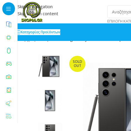
Skip to navigation
Skip to main content
ΕΠΙΛΟΓΉ ΚΑΤ
Κατηγορίες Προϊόντων
Αρχική
»
Shop
»
Samsung Galaxy S24 Ultra Enterprise
SOLD
OUT