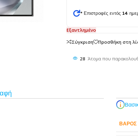
* Επιστροφές εντός 14 ημ
θυνση
Εξαντλημένο
Σύγκριση
Προσθήκη στη λ
28
Άτομα που παρακολουθ
ραφή
Βασικ
ΒΆΡΟΣ