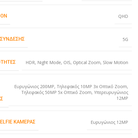
ION
QHD
 ΣΎΝΔΕΣΗΣ
5G
ΤΗΤΕΣ
HDR
,
Night Mode
,
OIS
,
Optical Zoom
,
Slow Motion
Ευρυγώνιος 200MP
,
Τηλεφακός 10MP 3x Οπτικό Zoom
,
Τηλεφακός 50MP 5x Οπτικό Zoom
,
Υπερευρυγώνιος
12MP
Σ
SELFIE ΚΆΜΕΡΑΣ
Ευρυγώνιος 12MP