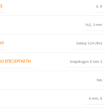
ΟΣ
6
,
8
162
,
3 mm
ΛΟ
Galaxy S24 Ultra
Ο ΕΠΕΞΕΡΓΑΣΤΉ
Snapdragon 8 Gen 3
Ναι
6 mm
,
8