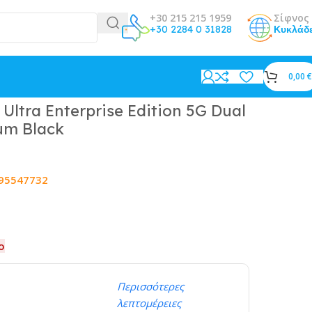
+30 215 215 1959
Σίφνος 
+30 2284 0 31828
Κυκλάδ
0,00
€
ltra Enterprise Edition 5G Dual
um Black
95547732
ο
Περισσότερες
λεπτομέρειες