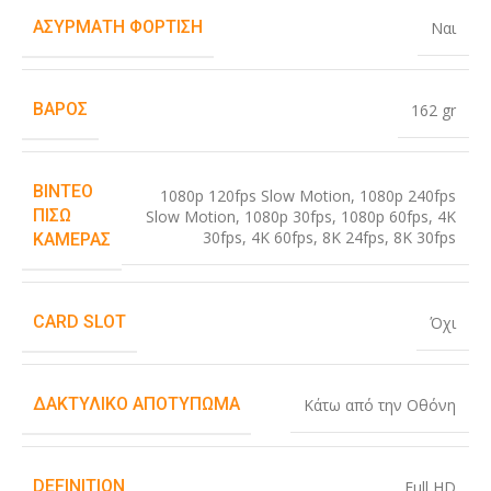
ΑΣΎΡΜΑΤΗ ΦΌΡΤΙΣΗ
Ναι
ΒΆΡΟΣ
162 gr
ΒΊΝΤΕΟ
1080p 120fps Slow Motion
,
1080p 240fps
ΠΊΣΩ
Slow Motion
,
1080p 30fps
,
1080p 60fps
,
4K
30fps
,
4K 60fps
,
8K 24fps
,
8K 30fps
ΚΆΜΕΡΑΣ
CARD SLOT
Όχι
ΔΑΚΤΥΛΙΚΌ ΑΠΟΤΎΠΩΜΑ
Κάτω από την Οθόνη
DEFINITION
Full HD