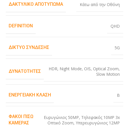
ΔΑΚΤΥΛΙΚΌ ΑΠΟΤΎΠΩΜΑ
Κάτω από την Οθόνη
DEFINITION
QHD
ΔΊΚΤΥΟ ΣΎΝΔΕΣΗΣ
5G
HDR
,
Night Mode
,
OIS
,
Optical Zoom
,
ΔΥΝΑΤΌΤΗΤΕΣ
Slow Motion
ΕΝΕΡΓΕΙΑΚΉ ΚΛΆΣΗ
B
ΦΑΚΟΊ ΠΊΣΩ
Ευρυγώνιος 50MP
,
Τηλεφακός 10MP 3x
Οπτικό Zoom
,
Υπερευρυγώνιος 12MP
ΚΆΜΕΡΑΣ