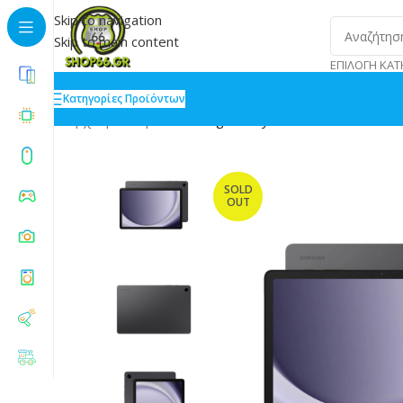
Skip to navigation
Skip to main content
ΕΠΙΛΟΓΉ ΚΑΤ
Κατηγορίες Προϊόντων
Αρχική
»
Shop
»
Samsung Galaxy Tab A9 11 4GB/64GB
SOLD
OUT