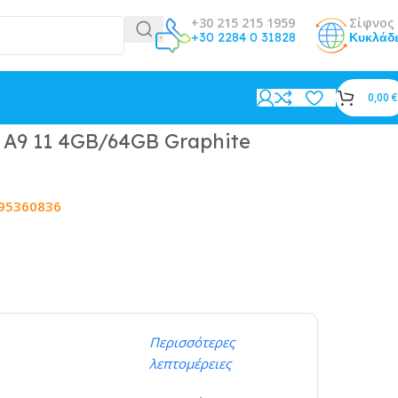
+30 215 215 1959
Σίφνος 
+30 2284 0 31828
Κυκλάδ
0,00
€
 A9 11 4GB/64GB Graphite
95360836
Περισσότερες
λεπτομέρειες