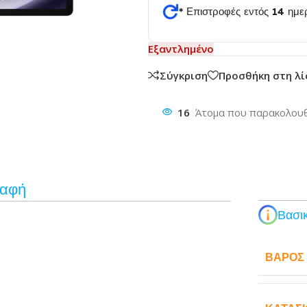
* Επιστροφές εντός 14 ημ
θυνση
Εξαντλημένο
Σύγκριση
Προσθήκη στη λ
16
Άτομα που παρακολουθ
ραφή
Βασικ
ΒΆΡΟΣ