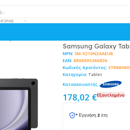
ΗΓΟΡΊΑΣ
 Graphite
Samsung Galaxy Tab
MPN:
SM-X210NZAAEUB
EAN:
8806095360836
Κωδικός προϊόντος:
STR88060
Κατηγορία:
Tablet
Κατασκευαστής :
178,02
€
Εξαντλημένο
* Εγγυήση 2 έτη