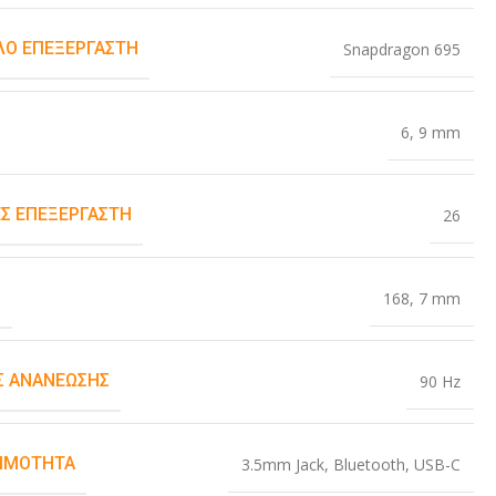
Ο ΕΠΕΞΕΡΓΑΣΤΉ
Snapdragon 695
6
,
9 mm
Σ ΕΠΕΞΕΡΓΑΣΤΉ
26
Σ
168
,
7 mm
 ΑΝΑΝΈΩΣΗΣ
90 Hz
ΙΜΌΤΗΤΑ
3.5mm Jack
,
Bluetooth
,
USB-C