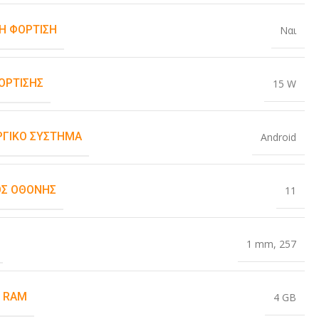
Η ΦΌΡΤΙΣΗ
Ναι
ΌΡΤΙΣΗΣ
15 W
ΡΓΙΚΌ ΣΎΣΤΗΜΑ
Android
Σ ΟΘΌΝΗΣ
11
1 mm
,
257
 RAM
4 GB