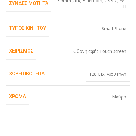
3.5mm Jack
,
Bluetooth
,
USB-C
,
Wi-
ΣΥΝΔΕΣΙΜΌΤΗΤΑ
Fi
ΤΎΠΟΣ ΚΙΝΗΤΟΎ
SmartPhone
ΧΕΙΡΙΣΜΌΣ
Οθόνη αφής Touch screen
ΧΩΡΗΤΙΚΌΤΗΤΑ
128 GB
,
4050 mAh
ΧΡΏΜΑ
Μαύρο