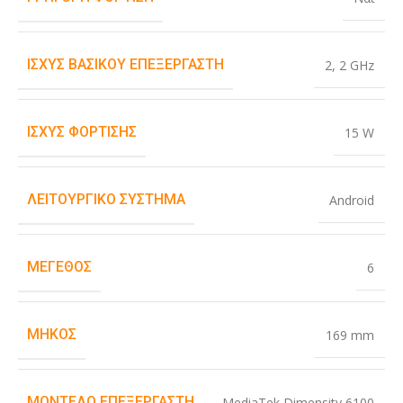
ΙΣΧΎΣ ΒΑΣΙΚΟΎ ΕΠΕΞΕΡΓΑΣΤΉ
2
,
2 GHz
ΙΣΧΎΣ ΦΌΡΤΙΣΗΣ
15 W
ΛΕΙΤΟΥΡΓΙΚΌ ΣΎΣΤΗΜΑ
Android
ΜΈΓΕΘΟΣ
6
ΜΉΚΟΣ
169 mm
ΜΟΝΤΈΛΟ ΕΠΕΞΕΡΓΑΣΤΉ
MediaTek Dimensity 6100