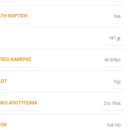
ΤΗ ΦΌΡΤΙΣΗ
Ναι
187 gr
 ΠΊΣΩ ΚΆΜΕΡΑΣ
4K 60fps
LOT
Όχι
ΙΚΌ ΑΠΟΤΎΠΩΜΑ
Στο Πλάι
ION
Full HD