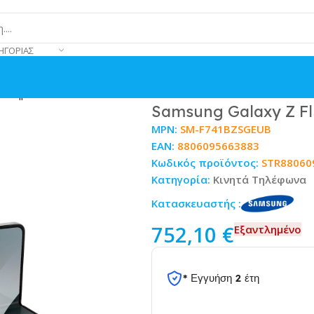
ΗΓΟΡΊΑΣ
 Ασημί
Samsung Galaxy Z Fl
MPN:
SM-F741BZSGEUB
EAN:
8806095663883
Κωδικός προϊόντος:
STR88060
Κατηγορία:
Κινητά Τηλέφωνα
Κατασκευαστής :
752,10
€
Εξαντλημένο
* Εγγυήση 2 έτη