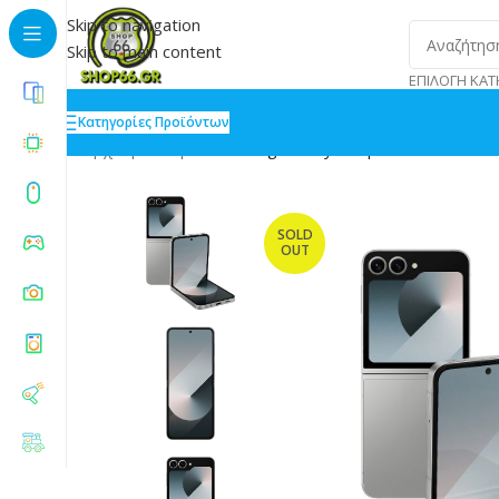
Skip to navigation
Skip to main content
ΕΠΙΛΟΓΉ ΚΑΤ
Κατηγορίες Προϊόντων
Αρχική
»
Shop
»
Samsung Galaxy Z Flip6 5G 12/256GB
SOLD
OUT