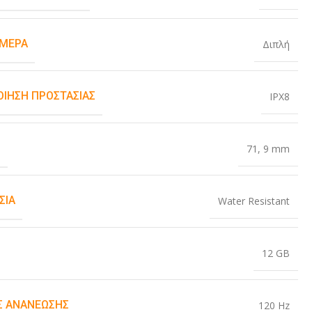
ΆΜΕΡΑ
Διπλή
ΟΊΗΣΗ ΠΡΟΣΤΑΣΊΑΣ
IPX8
Σ
71
,
9 mm
ΣΊΑ
Water Resistant
12 GB
 ΑΝΑΝΈΩΣΗΣ
120 Hz