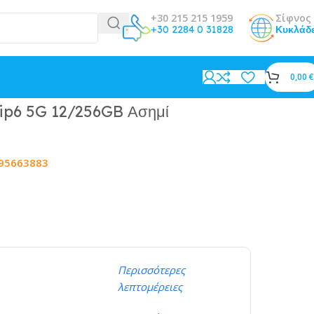
+30 215 215 1959
Σίφνος 
+30 2284 0 31828
Κυκλάδ
0,00
€
ip6 5G 12/256GB Ασημί
95663883
Περισσότερες
λεπτομέρειες