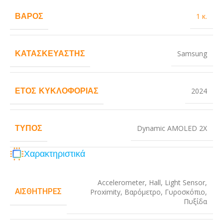
ΒΆΡΟΣ
1 κ.
ΚΑΤΑΣΚΕΥΑΣΤΉΣ
Samsung
ΈΤΟΣ ΚΥΚΛΟΦΟΡΊΑΣ
2024
ΤΎΠΟΣ
Dynamic AMOLED 2X
Χαρακτηριστικά
Accelerometer
,
Hall
,
Light Sensor
,
ΑΙΣΘΗΤΉΡΕΣ
Proximity
,
Βαρόμετρο
,
Γυροσκόπιο
,
Πυξίδα