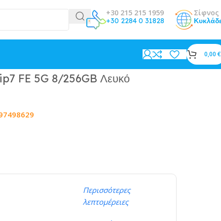
+30 215 215 1959
Σίφνος 
+30 2284 0 31828
Κυκλάδ
0,00
€
ip7 FE 5G 8/256GB Λευκό
97498629
Περισσότερες
λεπτομέρειες