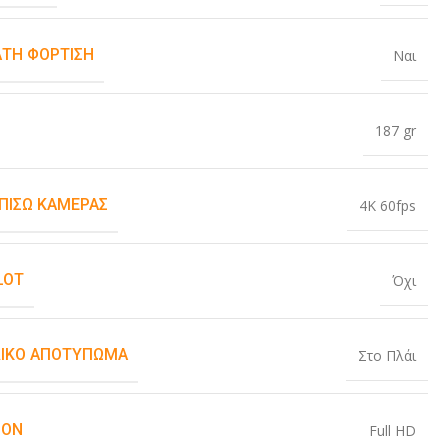
ΤΗ ΦΌΡΤΙΣΗ
Ναι
187 gr
 ΠΊΣΩ ΚΆΜΕΡΑΣ
4K 60fps
LOT
Όχι
ΙΚΌ ΑΠΟΤΎΠΩΜΑ
Στο Πλάι
ION
Full HD