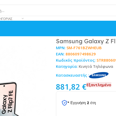
ΗΓΟΡΊΑΣ
GB Λευκό
Samsung Galaxy Z Fl
MPN:
SM-F761BZWHEUB
EAN:
8806097498629
Κωδικός προϊόντος:
STR88060
Κατηγορία:
Κινητά Τηλέφωνα
Κατασκευαστής :
881,82
€
Εξαντλημένο
* Εγγυήση 2 έτη