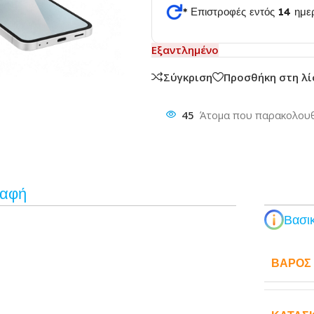
* Επιστροφές εντός 14 ημ
θυνση
Εξαντλημένο
Σύγκριση
Προσθήκη στη λ
45
Άτομα που παρακολουθ
ραφή
Βασικ
ΒΆΡΟΣ