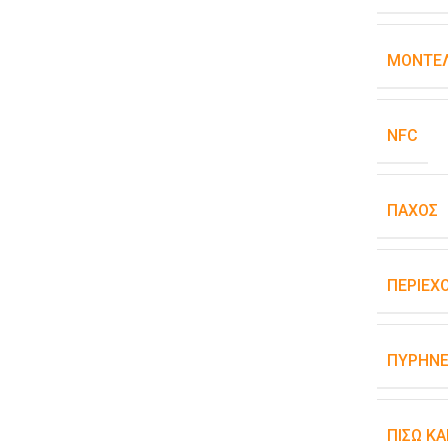
ΜΟΝΤΈΛ
NFC
ΠΆΧΟΣ
ΠΕΡΙΕΧ
ΠΥΡΉΝΕ
ΠΊΣΩ Κ