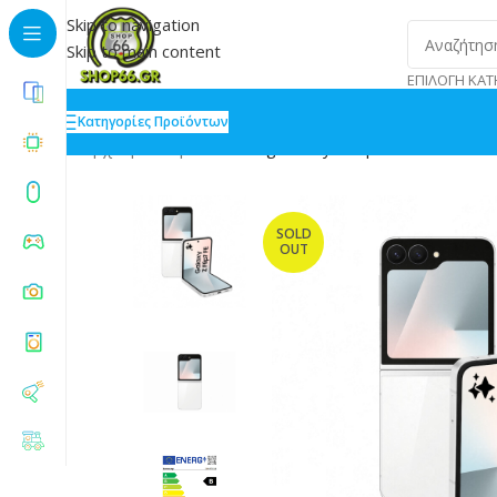
Skip to navigation
Skip to main content
ΕΠΙΛΟΓΉ ΚΑΤ
Κατηγορίες Προϊόντων
Αρχική
»
Shop
»
Samsung Galaxy Z Flip7 FE 5G 8/256
SOLD
OUT